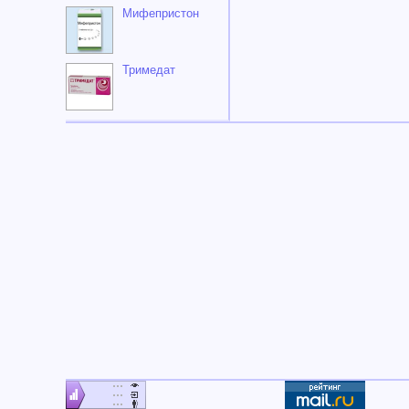
Мифепристон
Тримедат