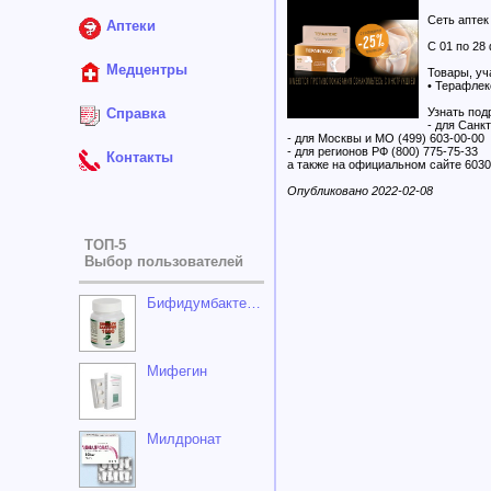
Сеть апте
Аптеки
С 01 по 28
Медцентры
Товары, уч
• Терафле
Справка
Узнать под
- для Санк
- для Москвы и МО (499) 603-00-00
- для регионов РФ (800) 775-75-33
Контакты
а также на официальном сайте 6030
Опубликовано 2022-02-08
ТОП-5
Выбор пользователей
Бифидумбактерин-1000
Мифегин
Милдронат