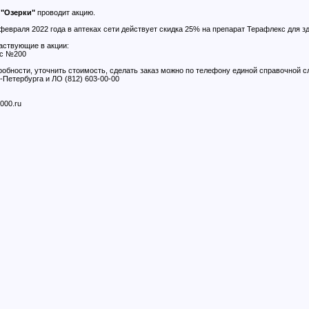
к
"Озерки"
проводит акцию.
 февраля 2022 года в аптеках сети действует скидка 25% на препарат Терафлекс для 
аствующие в акции:
кс №200
робности, уточнить стоимость, сделать заказ можно по телефону единой справочной с
т-Петербурга и ЛО (812) 603-00-00
000.ru