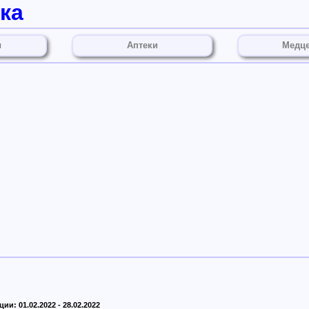
ка
ы
Аптеки
Медц
ии: 01.02.2022 - 28.02.2022